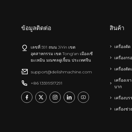
ข้อมูลติดต่อ
สินค้า
เครื่องตัด
เลขที่ 591 ถนน JiYin เขต
อุตสาหกรรม เขต Tong'an เมืองเซี
เครื่องกร
ยะเหมิน มณฑลฝูเจี้ยน ประเทศจีน
เครื่องต
support@delishmachine.com
เครื่องเ
+86 13599517291
บาก
เครื่องบร
เครื่องช่ว