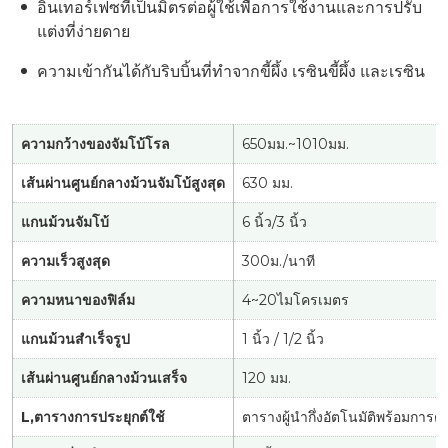
อินเทอร์เฟซที่เป็นมิตรต่อผู้ใช้เพื่อการใช้งานและการปรับ
แต่งที่ง่ายดาย
ความเข้ากันได้กับริบบิ้นที่ทำจากขี้ผึ้ง เรซินขี้ผึ้ง และเรซิน
ความกว้างของจัมโบ้โรล
650มม.~1010มม.
เส้นผ่านศูนย์กลางม้วนจัมโบ้สูงสุด
630 มม.
แกนม้วนจัมโบ้
6 นิ้ว/3 นิ้ว
ความเร็วสูงสุด
300ม./นาที
ความหนาของฟิล์ม
4~20ไมโครเมตร
แกนม้วนสำเร็จรูป
1 นิ้ว / 1/2 นิ้ว
เส้นผ่านศูนย์กลางม้วนเสร็จ
120 มม.
L,ตารางการประยุกต์ใช้
ตารางผู้นำกึ่งอัตโนมัติพร้อมการตั้