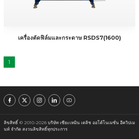
เครื่องตัดฟิล์มและกระดาษ RSDS7(1600)
1
ลิขสิทธิ์ © 2010-2026 บริษัท เซียะเหมิน เดลิช ออโต้โนเมชั่น อีควิปเม
นท์ จำกัด สงวนลิขสิทธิ์ทุกประการ