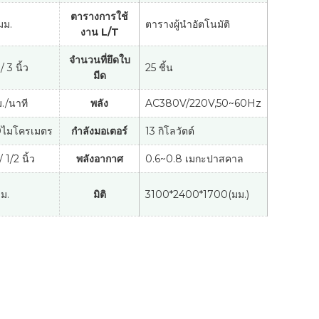
ตารางการใช้
มม.
ตารางผู้นำอัตโนมัติ
งาน L/T
จำนวนที่ยึดใบ
 / 3 นิ้ว
25 ชิ้น
มีด
./นาที
พลัง
AC380V/220V,50~60Hz
ไมโครเมตร
กำลังมอเตอร์
13 กิโลวัตต์
 / 1/2 นิ้ว
พลังอากาศ
0.6~0.8 เมกะปาสคาล
ม.
มิติ
3100*2400*1700(มม.)