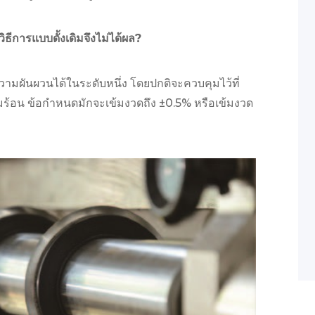
ีการแบบดั้งเดิมจึงไม่ได้ผล?
ามผันผวนได้ในระดับหนึ่ง โดยปกติจะควบคุมไว้ที่
ั๊มร้อน ข้อกำหนดมักจะเข้มงวดถึง ±0.5% หรือเข้มงวด