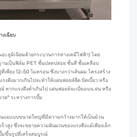
บางเฉียบ
๊มร้อนอะลูมิเนียมด้วยกระบวนการทางเคมีไฟฟ้า) โดย
ฐานเป็นฟิล์ม PET ชั้นปลดปล่อย ชั้นสี ชั้นเคลือบ
ที่เพียง 12–50 ไมครอน ซึ่งบางกว่าเส้นผม โครงสร้าง
งดึงมากเกินไปจะทำให้แผ่นฟอยล์ยืด บิดเบี้ยว หรือ
์ หากแรงดึงต่ำเกินไป แผ่นฟอยล์จะเบี่ยงเบน ย่น หรือ
ขาด" ระหว่างการปั๊ม
วนแม่แบบขนาดใหญ่ที่มีความกว้างมากให้เป็นม้วน
็วสูง ซึ่งจะขยายความผันผวนของแรงตึงแม้เพียงเล็ก
มขึ้นรูปที่เสร็จสมบูรณ์