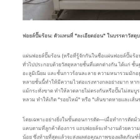
ฟอยล์ปั๊มร้อน: ตัวแทนที่ "ละเอียดอ่อน" ในบรรดาวัสดุ
แผ่นฟอยล์ปั๊มร้อน (หรือที่รู้จักกันในชื่อแผ่นฟอยล์ปั
ทั่วไปประกอบด้วยวัสดุหลายชั้นที่แตกต่างกัน ได้แก่ ชั้น
อะลูมิเนียม และชั้นกาวร้อนละลาย ความหนารวมมักอยู่
หลายชั้นนี้ทำให้มีความไวต่อแรงทางกลอย่างมาก หากแร
แม้กระทั่งขาด ทำให้ลวดลายไม่ตรงกันหรือปั๊มไม่สมบูรณ
หลวม ทำให้เกิด "รอยไหม้" หรือ "เส้นขาดหายและเส้น
โดยเฉพาะอย่างยิ่งในขั้นตอนการตัด—เมื่อทำการตัดม้
แคบตามที่ลูกค้าต้องการ แถบฟอยล์จะทำงานด้วยความเร
น้อย ซึ่งท้ายที่สุดแล้วจะส่งผลต่อคุณภาพของผลิตภัณฑ์ปั๊