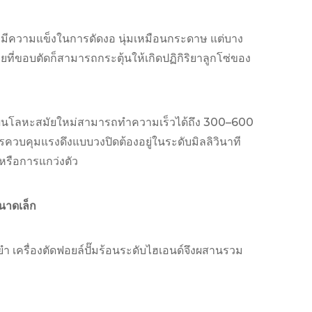
่มีความแข็งในการดัดงอ นุ่มเหมือนกระดาษ แต่บาง
อยที่ขอบตัดก็สามารถกระตุ้นให้เกิดปฏิกิริยาลูกโซ่ของ
แผ่นโลหะสมัยใหม่สามารถทำความเร็วได้ถึง 300–600
รควบคุมแรงดึงแบบวงปิดต้องอยู่ในระดับมิลลิวินาที
ตหรือการแกว่งตัว
นาดเล็ก
ำ เครื่องตัดฟอยล์ปั๊มร้อนระดับไฮเอนด์จึงผสานรวม