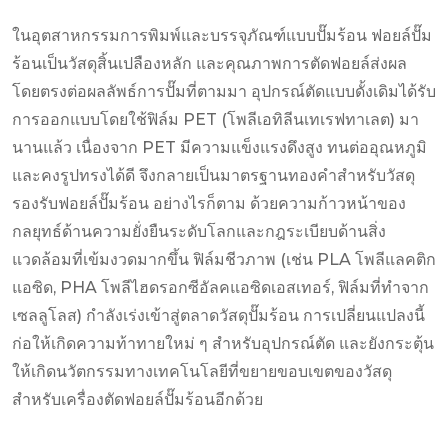
ในอุตสาหกรรมการพิมพ์และบรรจุภัณฑ์แบบปั๊มร้อน ฟอยล์ปั๊ม
ร้อนเป็นวัสดุสิ้นเปลืองหลัก และคุณภาพการตัดฟอยล์ส่งผล
โดยตรงต่อผลลัพธ์การปั๊มที่ตามมา อุปกรณ์ตัดแบบดั้งเดิมได้รับ
การออกแบบโดยใช้ฟิล์ม PET (โพลีเอทิลีนเทเรฟทาเลต) มา
นานแล้ว เนื่องจาก PET มีความแข็งแรงดึงสูง ทนต่ออุณหภูมิ
และคงรูปทรงได้ดี จึงกลายเป็นมาตรฐานทองคำสำหรับวัสดุ
รองรับฟอยล์ปั๊มร้อน อย่างไรก็ตาม ด้วยความก้าวหน้าของ
กลยุทธ์ด้านความยั่งยืนระดับโลกและกฎระเบียบด้านสิ่ง
แวดล้อมที่เข้มงวดมากขึ้น ฟิล์มชีวภาพ (เช่น PLA โพลีแลคติก
แอซิด, PHA โพลีไฮดรอกซีอัลคแอซิดเอสเทอร์, ฟิล์มที่ทำจาก
เซลลูโลส) กำลังเร่งเข้าสู่ตลาดวัสดุปั๊มร้อน การเปลี่ยนแปลงนี้
ก่อให้เกิดความท้าทายใหม่ ๆ สำหรับอุปกรณ์ตัด และยังกระตุ้น
ให้เกิดนวัตกรรมทางเทคโนโลยีที่ขยายขอบเขตของวัสดุ
สำหรับเครื่องตัดฟอยล์ปั๊มร้อนอีกด้วย