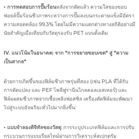
• การทดสอบการปั๊มร้อน
หลังจากตัดแล้ว ความใสของขอบ
ฟอยล์ปั๊มร้อนชีวภาพระหว่างการปั๊มลงบนกระดาษแข็งมีอัตรา
ความสอดคล้อง 99.3% โดยไม่มีความแตกต่างทางสถิติอย่างมี
นัยสำคัญเมื่อเทียบกับวัสดุรองรับ PET แบบดั้งเดิม
IV. แนวโน้มในอนาคต: จาก "การขยายขอบเขต" สู่ "ความ
เป็นสากล"
ด้วยการเกิดขึ้นของฟิล์มชีวภาพรุ่นที่สอง (เช่น PLA ที่ได้รับ
การดัดแปลง และ PEF โพลีฟูรานีนไกลคอลเอสเทอร์) และ
ฟิล์มผสมชีวภาพจากเชื้อเพลิงฟอสซิล เครื่องตัดฟิล์มจะพัฒนา
ไปสู่ระบบอัจฉริยะทั่วไปมากยิ่งขึ้น:
• แบบจำลองดิจิทัลของวัสดุ
: การระบุประเภทฟิล์มและการปรับ
กระบวนการแบบเรียลไทม์ผ่านการวิเคราะห์สเปกตรัม