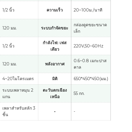
1/2 นิ้ว
ความเร็ว
20~100ม./นาที
กล่องดูดขยะขนาด
120 มม.
ระบบกำจัดขยะ
เล็ก
กำลังไฟ: เฟส
1/2 นิ้ว
220V,50~60Hz
เดียว
0.6~0.8 เมกะปาส
120 มม.
พลังอากาศ
คาล
4~20ไมโครเมตร
มิติ
650*450*450(มม.)
ระบบเพลาหมุน 2
ตะวันตกเฉียง
55 กก.
แกน
เหนือ
เพลาสำหรับสลัก 3
-
-
ชิ้น