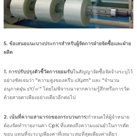
5. ข้อเสนอแนะบางประการสำหรับผู้จัดการฝ่ายจัดซื้อและฝ่าย
ผลิต
1. การปรับปรุงตัวชี้วัดการยอมรับ
ในสัญญาจัดซื้อจัดจ้างระบุไว้
อย่างชัดเจนว่า "ความสูงของครีบ ≤Xμm" และ "จำนวน
อนุภาคฝุ่น ≤Y/㎡" โดยไม่พิจารณาจากความรู้สึกหรือการวัด
ด้วยสายตาเพียงอย่างเดียวอีกต่อไป
2. เน้นที่ความสามารถของกระบวนการ:
กำหนดให้ผู้จำหน่าย
ต้องจัดทำรายงานค่า CpK ที่แสดงถึงความแม่นยำในการตัด
ขอบ แทนที่จะระบุเพียงค่าที่เหมาะสมที่สุดเพียงค่าเดียว