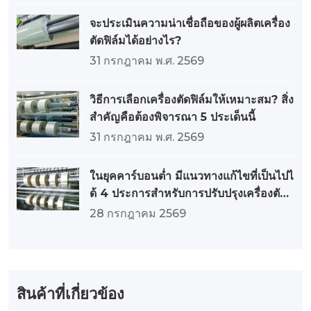
จะประเมินความน่าเชื่อถือของผู้ผลิตเครื่อง
ตัดฟิล์มได้อย่างไร?
31 กรกฎาคม พ.ศ. 2569
วิธีการเลือกเครื่องตัดฟิล์มให้เหมาะสม? สิ่ง
สำคัญคือต้องพิจารณา 5 ประเด็นนี้
31 กรกฎาคม พ.ศ. 2569
ในยุคคาร์บอนต่ำ มีแนวทางแก้ไขที่เป็นไปไ
ด้ 4 ประการสำหรับการปรับปรุงเครื่องตัดฟิ
ล์มเพื่อประหยัดพลังงาน
28 กรกฎาคม 2569
สินค้าที่เกี่ยวข้อง