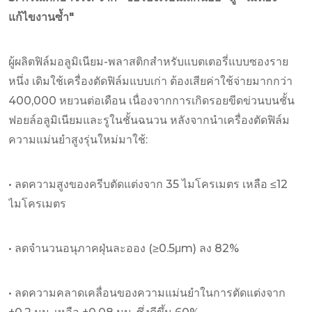
แก้ไขงานซ้ำ"
ผู้ผลิตฟิล์มอลูมิเนียม-พลาสติกสำหรับแบตเตอรี่แบบซองราย
หนึ่ง เดิมใช้เครื่องตัดฟิล์มแบบเก่า ต้องเสียค่าใช้จ่ายมากกว่า
400,000 หยวนต่อเดือน เนื่องจากการเกิดรอยขีดข่วนบนชั้น
ฟอยล์อลูมิเนียมและรูในชั้นฉนวน หลังจากนำเครื่องตัดฟิล์ม
ความแม่นยำสูงรุ่นใหม่มาใช้:
• ลดความสูงของครีบตัดแต่งจาก 35 ไมโครเมตร เหลือ ≤12
ไมโครเมตร
• ลดจำนวนอนุภาคฝุ่นละออง (≥0.5μm) ลง 82%
• ลดความคลาดเคลื่อนของความแม่นยำในการตัดแต่งจาก