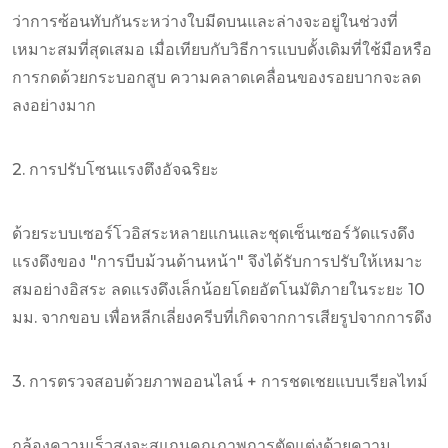
ว่าการซ้อนทับกันระหว่างใบมีดบนและล่างจะอยู่ในช่วงที่
เหมาะสมที่สุดเสมอ เมื่อเทียบกับวิธีการแบบดั้งเดิมที่ใช้มือหรือ
การกดด้วยกระบอกสูบ ความคลาดเคลื่อนของรอยบากจะลด
ลงอย่างมาก
2. การปรับโซนแรงตึงอัจฉริยะ
ด้วยระบบเซอร์โวอิสระหลายแกนและชุดเซ็นเซอร์วัดแรงดึง
แรงดึงของ "การบีบม้วนด้านหน้า" จึงได้รับการปรับให้เหมาะ
สมอย่างอิสระ ลดแรงดึงเล็กน้อยโดยอัตโนมัติภายในระยะ 10
มม. จากขอบ เพื่อหลีกเลี่ยงครีบที่เกิดจากการเสียรูปจากการดึง
3. การตรวจสอบด้วยภาพออนไลน์ + การชดเชยแบบเรียลไทม์
กล้องความเร็วสูงจะสแกนคุณภาพการตัดแต่งด้วยความ