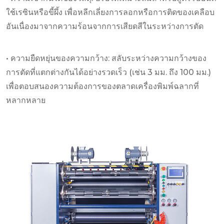
ใช้เรซินหรือขี้ผึ้ง เพื่อหลีกเลี่ยงการลอกหรือการติดของเคลือบ
อันเนื่องมาจากความร้อนจากการเสียดสีในระหว่างการตัด
• ความยืดหยุ่นของความกว้าง: สลับระหว่างความกว้างของ
การตัดที่แตกต่างกันได้อย่างรวดเร็ว (เช่น 3 มม. ถึง 100 มม.)
เพื่อตอบสนองความต้องการของตลาดเครื่องพิมพ์ฉลากที่
หลากหลาย