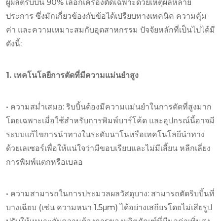
ผู้ผลิตริบบิ้น 90% เลือกเครื่องตัดเฉพาะด้วยเหตุผลหลาย
ประการ ซึ่งมักเกี่ยวข้องกับข้อได้เปรียบทางเทคนิค ความคุ้ม
ค่า และความเหมาะสมกับอุตสาหกรรม ปัจจัยหลักที่เป็นไปได้มี
ดังนี้:
1. เทคโนโลยีการตัดที่มีความแม่นยำสูง
• ความสม่ำเสมอ: ริบบิ้นต้องมีความแม่นยำในการตัดที่สูงมาก
โดยเฉพาะเมื่อใช้สำหรับการพิมพ์บาร์โค้ด และอุปกรณ์นี้อาจมี
ระบบแก้ไขการนำทางในระดับนาโนหรือเทคโนโลยีนำทาง
ด้วยเลเซอร์เพื่อให้แน่ใจว่ามีขอบเรียบและไม่มีเสี้ยน หลีกเลี่ยง
การพิมพ์แตกหรือเบลอ
• ความสามารถในการประมวลผลวัสดุบาง: สามารถตัดริบบิ้นที่
บางเฉียบ (เช่น ความหนา 1.5μm) ได้อย่างเสถียรโดยไม่เสียรูป